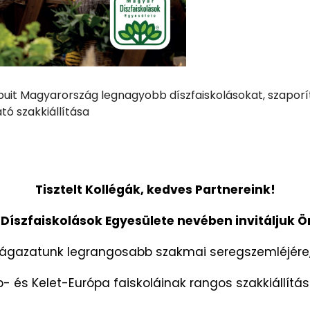
uit Magyarország legnagyobb díszfaiskolásokat, szaporít
tó szakkiállítása
Tisztelt Kollégák, kedves Partnereink!
Díszfaiskolások Egyesülete nevében invitáljuk 
ágazatunk legrangosabb szakmai seregszemléjére
- és Kelet-Európa faiskoláinak rangos szakkiállítá