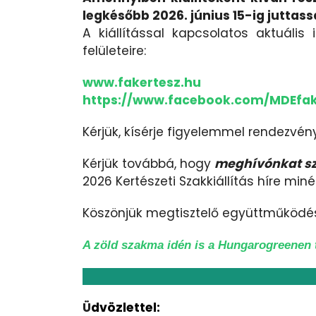
legkésőbb 2026. június 15-ig juttass
A kiállítással kapcsolatos aktuális
felületeire:
www.fakertesz.hu
https://www.facebook.com/MDEfak
Kérjük, kísérje figyelemmel rendezvény
Kérjük továbbá, hogy
meghívónkat szí
2026 Kertészeti Szakkiállítás híre min
Köszönjük megtisztelő együttműködé
A zöld szakma idén is a Hungarogreenen t
Ü
dvözlettel: