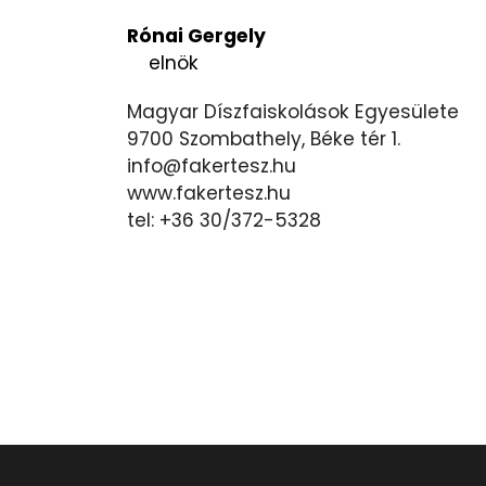
Rónai Gergely
elnök
Magyar Díszfaiskolások Egyesülete
9700 Szombathely, Béke tér 1.
info@fakertesz.hu
www.fakertesz.hu
tel: +36 30/372-5328