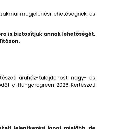
szakmai megjelenési lehetőségnek, és
ra is biztosítjuk annak lehetőségét,
lításon.
rtészeti áruház-tulajdonost, nagy- és
lődőt a Hungarogreen 2026 Kertészeti
elt jelentkezési lapot mielőbb, de