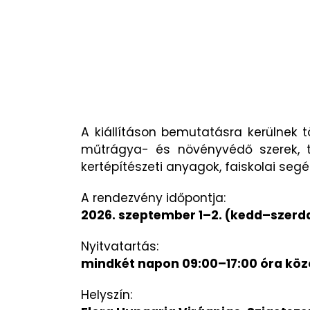
A kiállításon bemutatásra kerülnek t
műtrágya- és növényvédő szerek, te
kertépítészeti anyagok, faiskolai s
A rendezvény időpontja:
2026. szeptember 1–2. (kedd–szerd
Nyitvatartás:
mindkét napon 09:00–17:00 óra köz
Helyszín: