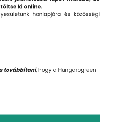
öltse ki online.
Egyesületünk honlapjára és közösségi
s továbbítani
, hogy a Hungarogreen