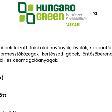
-ra
öbbek között faiskolai növények, évelők, szaporít
rmesztőközegek, kertészeti gépek, öntözőberendez
egéd- és csomagolóanyagok.
a)
ött