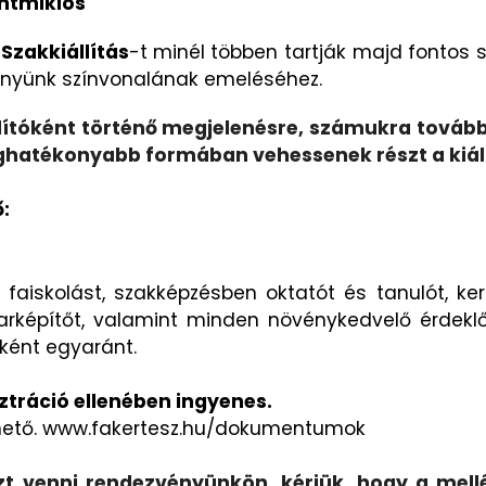
entmiklós
 Szakkiállítás
-t
minél többen tartják majd fontos 
vényünk színvonalának emeléséhez.
állítóként történő megjelenésre, számukra tovább
éghatékonyabb formában vehessenek részt a kiál
ő:
faiskolást, szakképzésben oktatót és tanulót, ke
s parképítőt, valamint minden növénykedvelő érdek
óként egyaránt.
ztráció ellenében ingyenes.
érhető. www.fakertesz.hu/dokumentumok
zt venni rendezvényünkön, kérjük, hogy a mellék