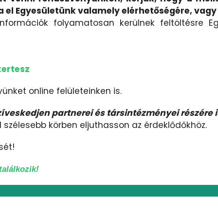
a el Egyesületünk valamely elérhetőségére, vagy t
 információk folyamatosan kerülnek feltöltésre 
ertesz
ünket online felületeinken is.
veskedjen partnerei és társintézményei részére i
él szélesebb körben eljuthasson az érdeklődőkhöz.
sét!
alálkozik!