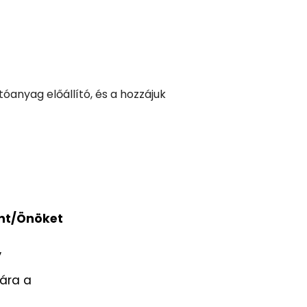
óanyag előállító, és a hozzájuk
Önt/Önöket
,
sára a