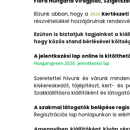
Flora Hungaria Virágpiac, Szigetsz
Bízunk abban, hogy a
Kertészeti
2026
részvételükkel hozzájárulnak rendez
Ezúton is biztatjuk tagjainkat a ki
hogy közös stand bérlésével költs
A jelentkezési lap online is kitölthet
Hungarogreen 2026. jelentkezési lap
Szeretettel hívunk és várunk minden 
kiskereskedőt, tájépítészt, kert- é
Szakkiállításra kiállítóként és látogat
A szakmai látogatók belépése regis
Regisztrációs lap honlapunkon is el
Amennyiben kiállítóként kíván rés