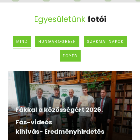
Egyesületünk
fotói
MIND
HUNGAROGREEN
SZAKMAI NAPOK
EGYÉB
Fákkal a közösségért 2026.
Fás-videós
kihívás- Eredményhirdetés