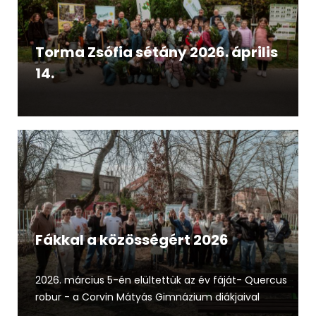
Torma Zsófia sétány 2026. április
14.
Fákkal a közösségért 2026
2026. március 5-én elültettük az év fáját- Quercus
robur - a Corvin Mátyás Gimnázium diákjaival