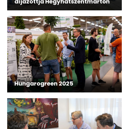
díjazottja Hegyhátszentmárton
Hungarogreen 2025