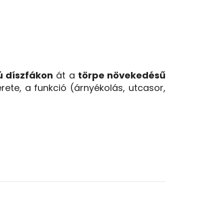
ú díszfákon
át a
törpe növekedésű
rete, a funkció (árnyékolás, utcasor,