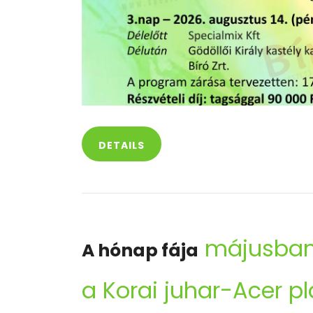
DETAILS
májusba
A hónap fája
a Korai juhar-Acer p