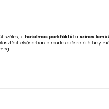
ül széles, a
hatalmas parkfáktól
a
színes lomb
álasztást elsősorban a rendelkezésre álló hely mé
 meg.