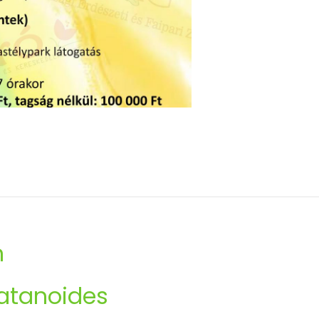
n
latanoides