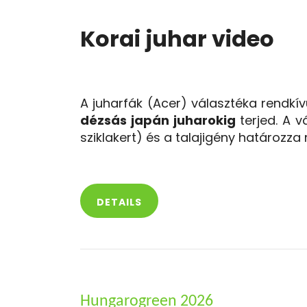
Korai juhar video
A juharfák (Acer) választéka rendkív
dézsás japán juharokig
terjed. A v
sziklakert) és a talajigény határozza
DETAILS
Hungarogreen 2026