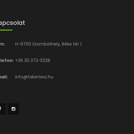
apcsolat
m:
H-9700 Szombathely, Béke tér 1.
lefon:
+36 30 372-5328
ail:
info@fakertesz.hu