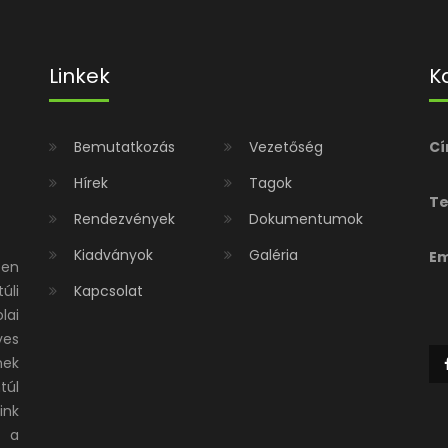
Linkek
K
Bemutatkozás
Vezetőség
Cí
Hírek
Tagok
Te
Rendezvények
Dokumentumok
Kiadványok
Galéria
Em
ben
úli
Kapcsolat
lai
es
nek
túl
ink
s a