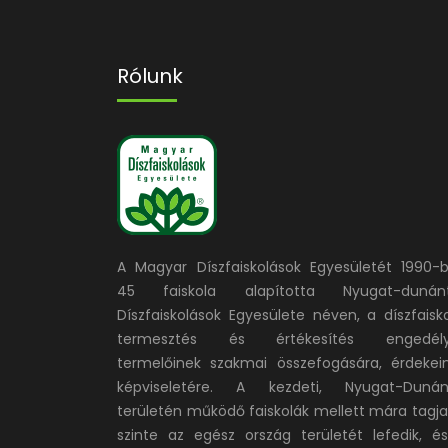
Rólunk
A Magyar Díszfaiskolások Egyesületét 1990-
45 faiskola alapította Nyugat-dunánt
Díszfaiskolások Egyesülete néven, a díszfaisko
termesztés és értékesítés engedély
termelőinek szakmai összefogására, érdekei
képviseletére. A kezdeti, Nyugat-Dunán
területén működő faiskolák mellett mára tagja
szinte az egész ország területét lefedik, é