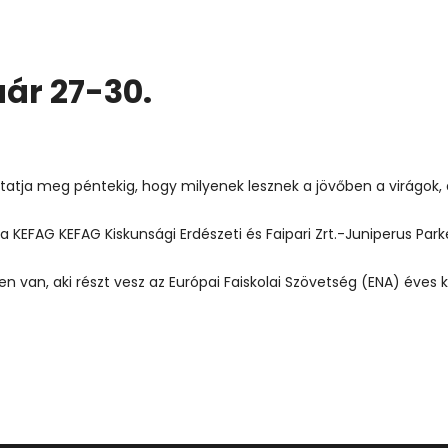
uár 27-30.
utatja meg péntekig, hogy milyenek lesznek a jövőben a virágok
s a KEFAG
KEFAG Kiskunsági Erdészeti és Faipari Zrt.
-Juniperus Parke
n van, aki részt vesz az Európai Faiskolai Szövetség (ENA) éves k