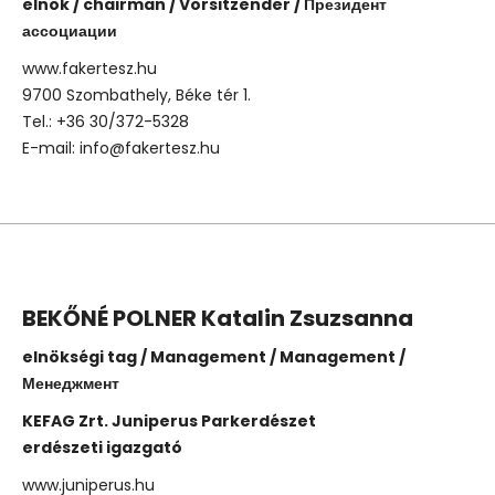
elnök / chairman / Vorsitzender / Президент
ассоциации
www.fakertesz.hu
9700 Szombathely, Béke tér 1.
Tel.: +36 30/372-5328
E-mail: info@fakertesz.hu
BEKŐNÉ POLNER Katalin Zsuzsanna
elnökségi tag / Management / Management /
Менеджмент
KEFAG Zrt. Juniperus Parkerdészet
erdészeti igazgató
www.juniperus.hu