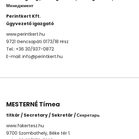
Менеджмент
Perintkert Kft.
ügyvezető igazgató
www.perintkert.hu
9721 Gencsapáti 0173/18 Hrsz
Tel.: +36 30/937-0872
E-mail: info@perintkert.hu
MESTERNÉ Tímea
titkár / Secretary / Sekretär / Секретарь
www.fakertesz.hu
9700 Szombathely, Béke tér 1.