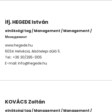
ifj. HEGEDE István
elnökségi tag / Management / Management /
Менеджмент
www.hegede.hu
6034 Helvécia, Alsótelepi dűlő 5.
Tel.: +36 30/295-3105
E-mail: info@hegede.hu
KOVÁCS Zoltán
elnökségi tag / Management / Management /