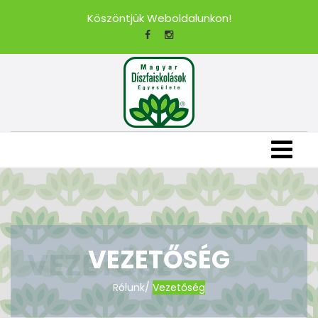
Köszöntjük Weboldalunkon!
VEZETŐSÉG
Rólunk
/
Vezetőség