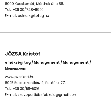
6000 Kecskemét, Mártirok útja 88.
Tel.: +36 30/748-6920
E-mail: polnerk@kefag.hu
JÓZSA Kristóf
elnökségi tag / Management / Management /
Менеджмент
www.jozsakert.hu
8925 Bucsuszentlászló, Petőfi u. 77.
Tel.: +36 30/511-5016
E-mail: szevizpartidiszfaiskola@gmail.com