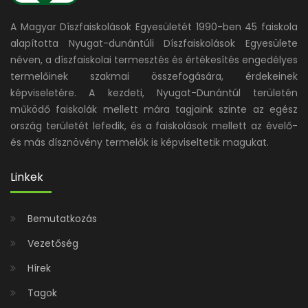
A Magyar Díszfaiskolások Egyesületét 1990-ben 45 faiskola
alapította Nyugat-dunántúli Díszfaiskolások Egyesülete
néven, a díszfaiskolai termesztés és értékesítés engedélyes
termelőinek szakmai összefogására, érdekeinek
képviseletére. A kezdeti, Nyugat-Dunántúl területén
működő faiskolák mellett mára tagjaink szinte az egész
ország területét lefedik, és a faiskolások mellett az évelő-
és más dísznövény termelők is képviseltetik magukat.
Linkek
Bemutatkozás
Vezetőség
Hírek
Tagok