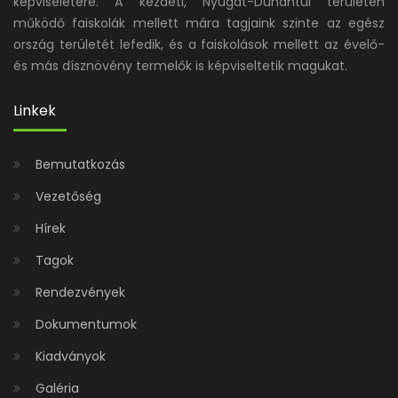
képviseletére. A kezdeti, Nyugat-Dunántúl területén
működő faiskolák mellett mára tagjaink szinte az egész
ország területét lefedik, és a faiskolások mellett az évelő-
és más dísznövény termelők is képviseltetik magukat.
Linkek
Bemutatkozás
Vezetőség
Hírek
Tagok
Rendezvények
Dokumentumok
Kiadványok
Galéria